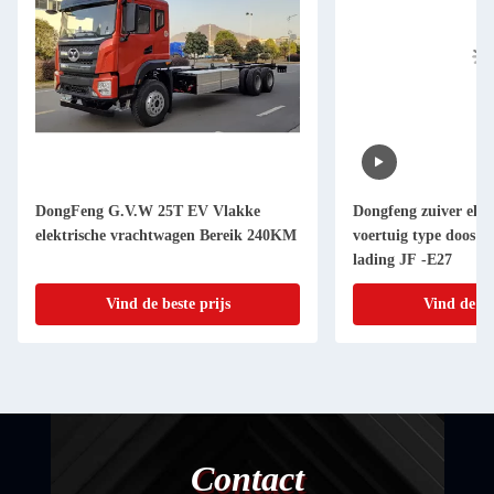
DongFeng G.V.W 25T EV Vlakke
Dongfeng zuiver elekt
elektrische vrachtwagen Bereik 240KM
voertuig type doos 6
lading JF -E27
Vind de beste prijs
Vind de be
Contact