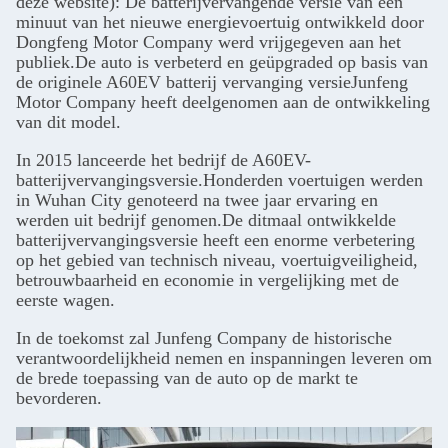
deze website): De batterijvervangende versie van een
minuut van het nieuwe energievoertuig ontwikkeld door
Dongfeng Motor Company werd vrijgegeven aan het
publiek.De auto is verbeterd en geüpgraded op basis van
de originele A60EV batterij vervanging versieJunfeng
Motor Company heeft deelgenomen aan de ontwikkeling
van dit model.
In 2015 lanceerde het bedrijf de A60EV-
batterijvervangingsversie.Honderden voertuigen werden
in Wuhan City genoteerd na twee jaar ervaring en
werden uit bedrijf genomen.De ditmaal ontwikkelde
batterijvervangingsversie heeft een enorme verbetering
op het gebied van technisch niveau, voertuigveiligheid,
betrouwbaarheid en economie in vergelijking met de
eerste wagen.
In de toekomst zal Junfeng Company de historische
verantwoordelijkheid nemen en inspanningen leveren om
de brede toepassing van de auto op de markt te
bevorderen.