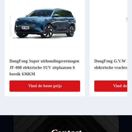
DongFeng Super uithoudingsvermogen
DongFeng G.V.W 25
JF-008 elektrische SUV zitplaatsen 6
elektrische vrachtw
bereik 636KM
Vind de beste prijs
Vind de be