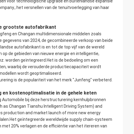
den voor technologische upgrade en buitenlandse expansie
pany., het versnellen van de tenuitvoerlegging van haar
de grootste autofabrikant
ongfeng en Changan multidimensionale middelen zoals
de gegevens van 2024, de gecombineerde verkoop van beide
andse autofabrikant is en tot de top vijf van de wereld
 op de gebieden van nieuwe energie en intelligentie,
z. worden geïntegreerd.Het is de bedoeling om een
ten, waarbij de verouderde productiecapaciteit wordt
modellen wordt geoptimaliseerd.
ering is de populariteit van het merk "Junfeng" verbeterd.
 en kostenoptimalisatie in de gehele keten
g Automobile bij deze herstructurering kernhulpbronnen
uch as Changan Tianshu Intelligent Driving System) and
ass production and market launch of more new energy
dalen.Het geïntegreerde wereldwijde supply chain-systeem
t 20% verlagen en de efficiëntie van het itereren van