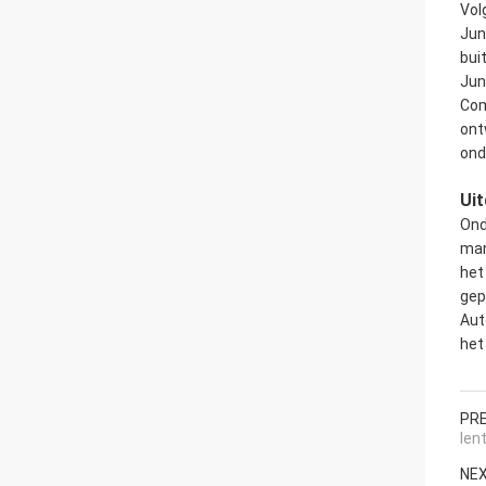
Vol
Jun
bui
Jun
Com
ont
ond
Uit
Ond
man
het
gep
Aut
het
PRE
len
NEX