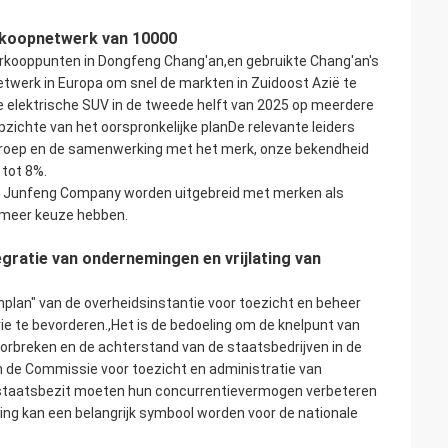
erkoopnetwerk van 10000
erkooppunten in Dongfeng Chang'an,en gebruikte Chang'an's
netwerk in Europa om snel de markten in Zuidoost Azië te
te elektrische SUV in de tweede helft van 2025 op meerdere
zichte van het oorspronkelijke planDe relevante leiders
 groep en de samenwerking met het merk, onze bekendheid
 tot 8%.
an Junfeng Company worden uitgebreid met merken als
 meer keuze hebben.
egratie van ondernemingen en vrijlating van
nplan" van de overheidsinstantie voor toezicht en beheer
e te bevorderen.,Het is de bedoeling om de knelpunt van
orbreken en de achterstand van de staatsbedrijven in de
an de Commissie voor toezicht en administratie van
 staatsbezit moeten hun concurrentievermogen verbeteren
ing kan een belangrijk symbool worden voor de nationale