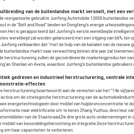
uitbreiding van de buitenlandse markt versnelt, met een v
de reorganisatie gebruikte Junfeng Automobile 12000 buitenlandse v
-out in de "Belt and Road" landen en Dongfeng's energie uitwisselings
nen.Het is gerapporteerd dat Junfeng's eerste wereldwijde intelligen
aties wereldwijd zal worden gelanceerd.met een stijging van 66% ten op
 Junfeng verklaarden dat "met de hulp van de kanalen van de nieuwe
de buitenlandse markt naar verwachting binnen drie jaar zal toenemen
de herstructurering zullen de gecoördineerde marketingproducten v
ng'an Shenlan en Aveta, waardoor Junfeng's buitenlandse gebruikers
itiek gedreven en industrieel herstructurering, centrale int
monstratie-effecten
e herstructurering beantwoordt aan de vereisten van het "14e vijfjare
 activa om de strategische herstructurering van de automobielindustri
uwe energietechnologieën door middel van hulpbronconcentratie te do
nsformatie naar elektrificatie om te keren.Zhang Yuzhuo, directeur v
atsmiddelen van de Staatsraad,De drie grote auto-ondernemingen in
r middel van beoordelingshervorming en integratie.Deze herstructurer
eg om haar capaciteiten te verbeteren.