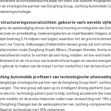
nenlandse automobielindustrie,Maar het biedt ook dubbele mogelijkhe
r de strategische partner van Dongfeng Group, Junfeng Automobile Com
baliseringsstrategie.
structureringsvooruitzichten: geboorte van's werelds vijf
gens de aankondiging omvat de herstructurering en integratie van D
erzoek en ontwikkeling, toeleveringsketen en marktkanalen.Volgens 
tijen bedroeg 5,16 miljoen voertuigen, waardoor het de grootste binnenl
oort, na Toyota, Volkswagen,StellantisDe nieuwe groep zal zich richten
rbij merken zoals Dongfeng Voyah, Mhero, Changan Shenlan, Aveta, en
iversifieerde matrix te vormen die een hoog, midden- en low-end mark
limineerd en de structuur van brandstofvoertuigen en nieuwe energie
r gebruik te maken van de impact en het merkeffect van de herstructur
feng Automobile profiteert van technologische uitwisseling
 langdurige strategische partner van de Dongfeng Group heeft Junfen
vangen. The new group will open up its intelligent driving platform (s
ee electric technology patent pool to help Junfeng accelerate the m
icle models, en de productiekosten zullen naar verwachting met 18% 
 Dongfeng Changan kan de aankoopkosten van Junfeng-componenten me
elligente technologie met 30% verbeteren..