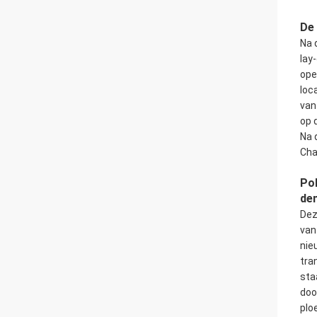
De 
Na 
lay
ope
loc
van
op 
Na 
Cha
Pol
de
Dez
van
nie
tra
sta
doo
plo