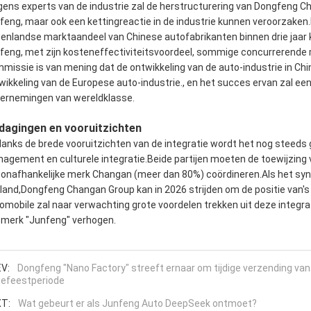
gens experts van de industrie zal de herstructurering van Dongfeng Chan
feng, maar ook een kettingreactie in de industrie kunnen veroorzaken
tenlandse marktaandeel van Chinese autofabrikanten binnen drie jaar 
feng, met zijn kosteneffectiviteitsvoordeel, sommige concurrerende 
missie is van mening dat de ontwikkeling van de auto-industrie in Chin
wikkeling van de Europese auto-industrie., en het succes ervan zal e
ernemingen van wereldklasse.
dagingen en vooruitzichten
anks de brede vooruitzichten van de integratie wordt het nog steeds
agement en culturele integratie.Beide partijen moeten de toewijzing
 onafhankelijke merk Changan (meer dan 80%) coördineren.Als het syn
land,Dongfeng Changan Group kan in 2026 strijden om de positie van's
omobile zal naar verwachting grote voordelen trekken uit deze integratie
 merk "Junfeng" verhogen.
V:
Dongfeng "Nano Factory" streeft ernaar om tijdige verzending va
tefeestperiode
T:
Wat gebeurt er als Junfeng Auto DeepSeek ontmoet?