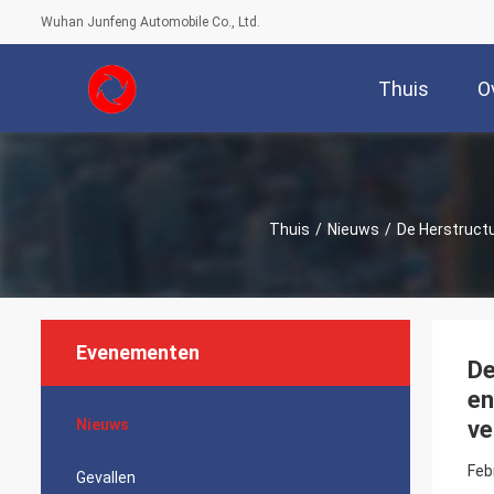
Wuhan Junfeng Automobile Co., Ltd.
Thuis
O
Thuis
/
Nieuws
/
De Herstruct
Evenementen
De
en
Nieuws
ve
Feb
Gevallen